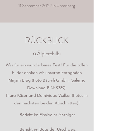
11.September 2022 in Unteriberg
RÜCKBLICK
6.Älplerchilbi
Was für ein wunderbares Fest! Für die tollen
Bilder danken wir unseren Fotografen
Mirjam Bisig (Foto Bäumli GmbH,
Galerie
,
Download-PIN: 9389),
Franz Käser und Dominique Walker (Fotos in
den nächsten beiden Abschnitten)!
Bericht im Einsiedler Anzeiger
Bericht im Bote der Urschweiz